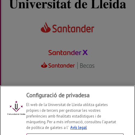
Configuració de privadesa
El web de la Universitat de Lleida utilitza galetes
pròpies i de tercers per gestionar les vostres
preferències amb finalitats estadístiques i de
màrqueting. Per a més informació, consulteu l’apartat
Alumni UdL
2026
© | Telf: +34 973 70 23 56
de política de galetes a l'
Avís legal