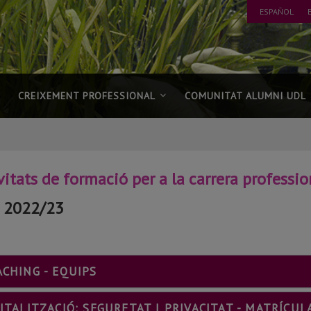
ESPAÑOL
CREIXEMENT PROFESSIONAL
COMUNITAT ALUMNI UDL
vitats de formació per a la carrera professi
s 2022/23
???
ACHING - EQUIPS
BOOTSTRAP.TABS.ACCORDION.ICON?
ITALITZACIÓ: SEGURETAT I PRIVACITAT - MATRÍCUL