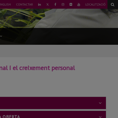
TWITTER
ENGLISH
CONTACTAR
LOCALITZACIÓ
LINKEDIN
FACEBOOK
INSTAGRAM
FLICKR
YOUTUBE
onal i el creixement personal
??
???
A OBERTA