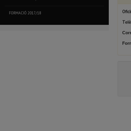
Ofic
FORMACIÓ 2017/18
T
el
Corr
Form