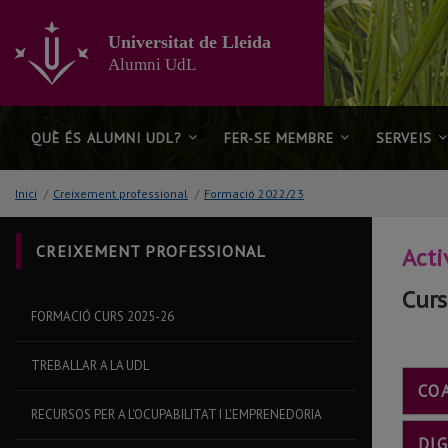
Anar
al
Universitat de Lleida
contingut
Alumni UdL
principal
de
la
pàgina
QUÈ ÉS ALUMNI UDL?
FER-SE MEMBRE
SERVEIS
Inici
/
Creixement professional
/
Formació 2022/23
CREIXEMENT PROFESSIONAL
Acti
Cur
FORMACIÓ CURS 2025-26
TREBALLAR A LA UDL
CO
RECURSOS PER A L'OCUPABILITAT I L'EMPRENEDORIA
DIG