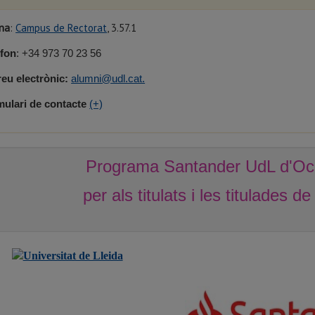
ina
:
Campus de Rectorat
, 3.57.1
èfon
: +34 973 70 23 56
eu electrònic:
alumni@udl.cat.
ulari de contacte
(+)
Programa Santander UdL d'Ocup
per als titulats i les titulades d