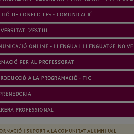
???
STIÓ DE CONFLICTES - COMUNICACIÓ
BOOTSTRAP.TAB
???
VERSITAT D'ESTIU
BOOTSTRAP.TABS.ACCORDION.ICO
MUNICACIÓ ONLINE - LLENGUA I LLENGUATGE NO V
???
RMACIÓ PER AL PROFESSORAT
BOOTSTRAP.TABS.ACCO
???
RODUCCIÓ A LA PROGRAMACIÓ - TIC
BOOTSTRAP.TABS
???
PRENEDORIA
BOOTSTRAP.TABS.ACCORDION.ICON???
???
RRERA PROFESSIONAL
BOOTSTRAP.TABS.ACCORDION.I
ORMACIÓ I SUPORT A LA COMUNITAT ALUMNI UdL