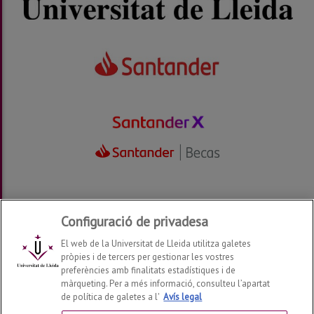
Configuració de privadesa
El web de la Universitat de Lleida utilitza galetes
pròpies i de tercers per gestionar les vostres
preferències amb finalitats estadístiques i de
màrqueting. Per a més informació, consulteu l’apartat
Alumni UdL
2026
© | Telf: +34 973 70 23 56
de política de galetes a l'
Avís legal