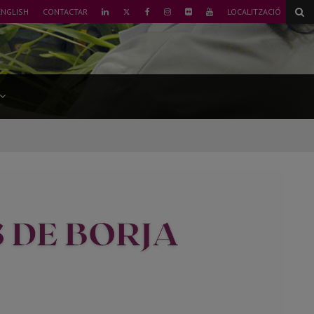
TWITTER
ENGLISH
CONTACTAR
LOCALITZACIÓ
LINKEDIN
FACEBOOK
INSTAGRAM
FLICKR
YOUTUBE