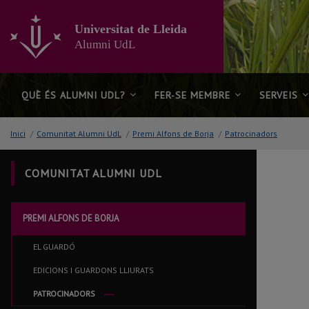
Anar
al
Universitat de Lleida
contingut
Alumni UdL
principal
de
la
pàgina
QUÈ ÉS ALUMNI UDL?
FER-SE MEMBRE
SERVEIS
Inici
/
Comunitat Alumni UdL
/
Premi Alfons de Borja
/
Patrocinadors
COMUNITAT ALUMNI UDL
PREMI ALFONS DE BORJA
EL GUARDÓ
EDICIONS I GUARDONS LLIURATS
PATROCINADORS