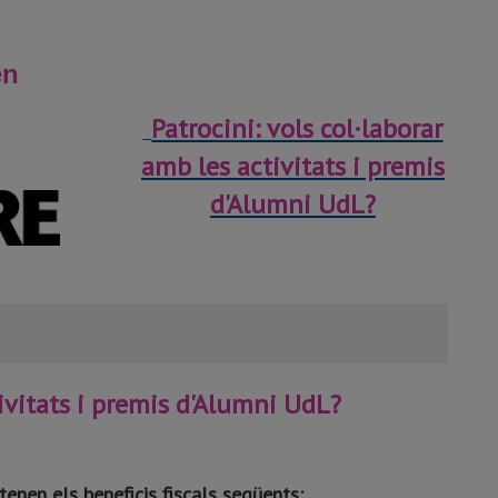
en
Patrocini: vols col·laborar
amb les activitats i premis
d'Alumni UdL?
tivitats i premis d'Alumni UdL?
tenen els beneficis fiscals següents: