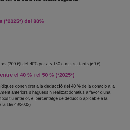
a (*2025*) del 80%
ros (200 €)i del 40% per als 150 euros restants (60 €)
ntre el 40 % i el 50 % (*2025*)
rídiques donen dret a la
deducció del 40 %
de la donació a la
ament anteriors s’haguessin realitzat donatius a favor d’una
mpositiu anterior, el percentatge de deducció aplicable a la
de la Llei 49/2002)