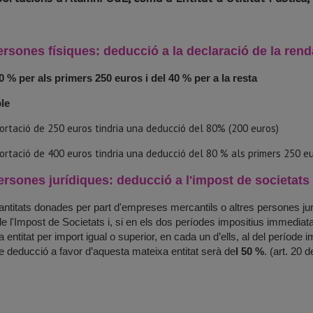
ersones físiques: deducció a la declaració de la rend
80 % per als primers 250 euros i del 40 % per a la resta
le
ortació de 250 euros tindria una deducció del 80% (200 euros)
rtació de 400 euros tindria una deducció del 80 % als primers 250 eu
ersones jurídiques: deducció a l'impost de societats e
antitats donades per part d'empreses mercantils o altres persones ju
e l'Impost de Societats i, si en els dos períodes impositius immediat
 entitat per import igual o superior, en cada un d’ells, al del període i
e deducció a favor d’aquesta mateixa entitat serà de
l 50 %
. (art. 20 