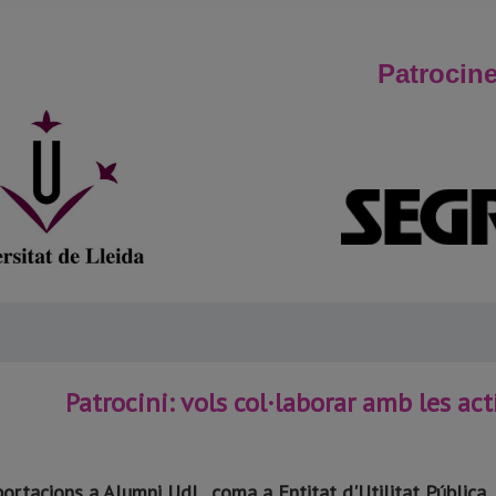
Patrocin
Patrocini: vols col·laborar amb les ac
ortacions a Alumni UdL, coma a Entitat d'Utilitat Pública, 