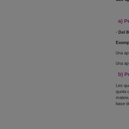
a) P
· Del 
Exemp
Una ap
Una apo
b) P
Les qu
quota d
mateixa
base d