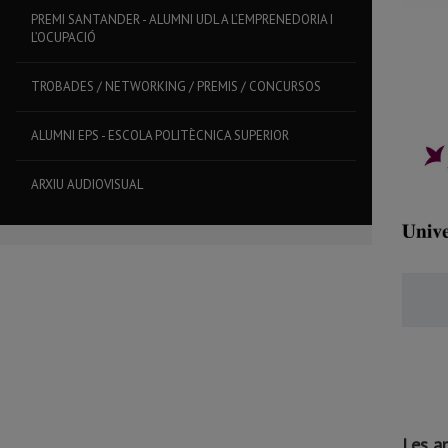
PREMI SANTANDER - ALUMNI UDL A L’EMPRENEDORIA I
L’OCUPACIÓ
TROBADES / NETWORKING / PREMIS / CONCURSOS
ALUMNI EPS - ESCOLA POLITÈCNICA SUPERIOR
ARXIU AUDIOVISUAL
Les ap