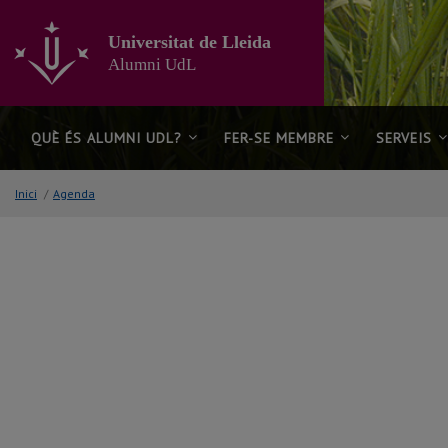
Anar
al
Universitat de Lleida
contingut
Alumni UdL
principal
de
la
pàgina
QUÈ ÉS ALUMNI UDL?
FER-SE MEMBRE
SERVEIS
Inici
/
Agenda