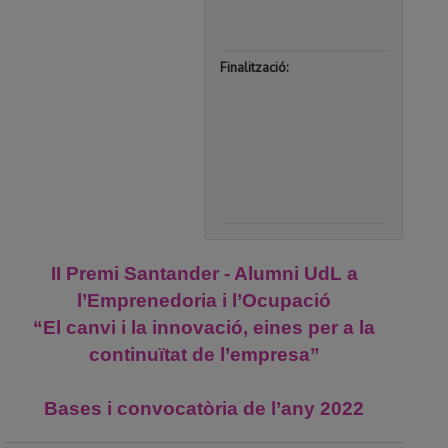
|
00:00
Finalització:
13
de
de
novemb
de
2022
|
23:59
II Premi Santander - Alumni UdL a
l’Emprenedoria i l’Ocupació
“El canvi i la innovació, eines per a la
continuïtat de l’empresa”
Bases i convocatòria de l’any 2022