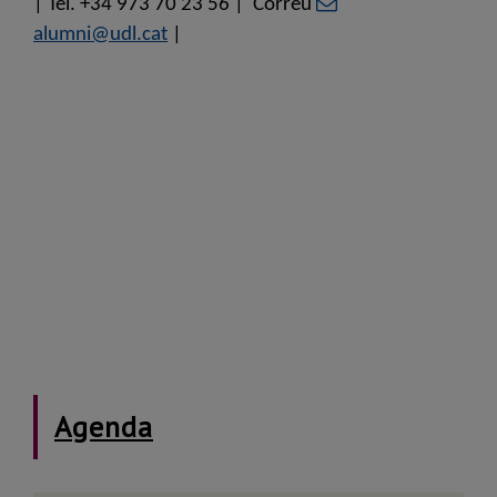
| Tel. +34 973 70 23 56 | Correu
alumni@udl.cat
|
Agenda