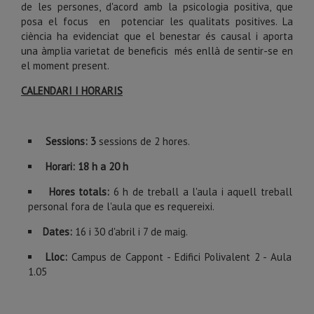
de les persones, d'acord amb la psicologia positiva, que
posa el focus en potenciar les qualitats positives. La
ciència ha evidenciat que el benestar és causal i aporta
una àmplia varietat de beneficis més enllà de sentir-se en
el moment present.
CALENDARI I HORARIS
Sessions:
3
sessions de 2 hores.
Horari: 18 h a 20 h
Hores totals:
6 h de treball a l'aula i aquell treball
personal fora de l'aula que es requereixi.
Dates:
16 i 30 d'abril i 7 de maig.
Lloc:
Campus de Cappont - Edifici Polivalent 2 - Aula
1.05