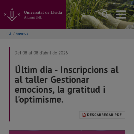
Anar
al
Universitat de Lleida
contingut
Alumni UdL
principal
de
la
Inici
/
Agenda
pàgina
Del 08 al 08 d’abril de 2026
Últim dia - Inscripcions al
al taller Gestionar
emocions, la gratitud i
l'optimisme.
DESCARREGAR PDF