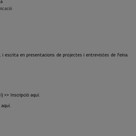
ia
icació
 i escrita en presentacions de projectes i entrevistes de feina.
í
) >> Inscripció aquí
.
 aquí.