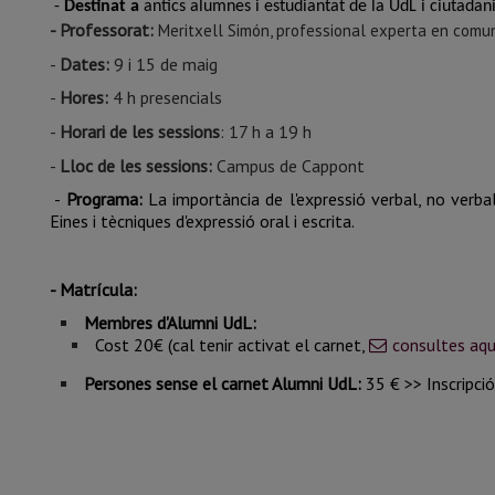
-
Destinat a
antics alumnes i estudiantat de la UdL i ciutadan
- Professorat:
Meritxell Simón, professional experta en comun
-
Dates:
9 i 15 de maig
-
Hores:
4 h presencials
-
Horari de les sessions
: 17 h a 19 h
-
Lloc de les sessions:
Campus de Cappont
-
Programa:
La importància de l'expressió verbal, no verbal
Eines i tècniques d'expressió oral i escrita.
- Matrícula:
Membres d'Alumni UdL:
Cost 20€ (cal tenir activat el carnet,
consultes aqu
Persones sense el carnet Alumni UdL:
35 € >> Inscripció