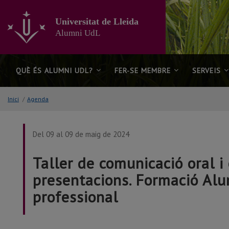
Anar
al
Universitat de Lleida
contingut
Alumni UdL
principal
de
la
pàgina
QUÈ ÉS ALUMNI UDL?
FER-SE MEMBRE
SERVEIS
Inici
/
Agenda
Del 09 al 09 de maig de 2024
Taller de comunicació oral i 
presentacions. Formació Alu
professional