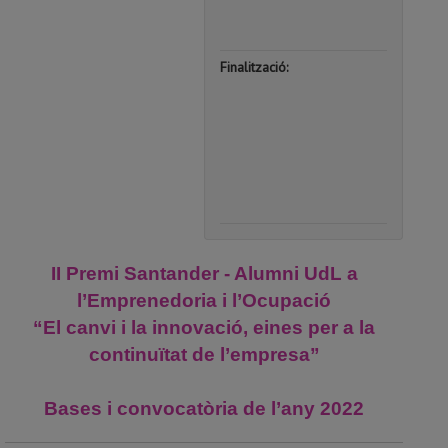
|
00:00
Finalització:
13
de
de
novemb
de
2022
|
23:59
II Premi Santander - Alumni UdL a
l’Emprenedoria i l’Ocupació
“El canvi i la innovació, eines per a la
continuïtat de l’empresa”
Bases i convocatòria de l’any 2022