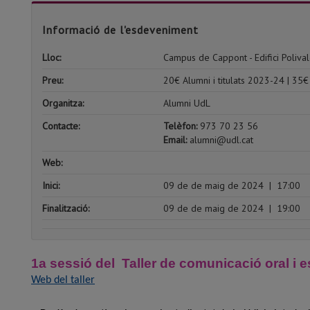
Informació de l'esdeveniment
Lloc:
Campus de Cappont - Edifici Polival
Preu:
20€ Alumni i titulats 2023-24 | 35€
Organitza:
Alumni UdL
Contacte:
Telèfon:
973 70 23 56
Email:
alumni@udl.cat
Web:
Inici:
09 de de maig de 2024
|
17:00
Finalització:
09 de de maig de 2024
|
19:00
1a sessió del Taller de comunicació oral i e
Web del taller