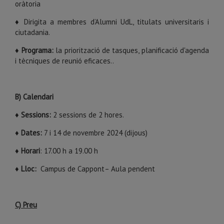
oràtoria
♦ Dirigita a membres d’Alumni UdL, titulats universitaris i
ciutadania.
♦ Programa:
la priorització de tasques, planificació d'agenda
i tècniques de reunió eficaces..
B) Calendari
♦
Sessions:
2 sessions de 2 hores.
♦
Dates:
7 i 14 de novembre 2024 (dijous)
♦
Horari
: 17.00 h a 19.00 h
♦
Lloc:
Campus de Cappont– Aula pendent
C) Preu