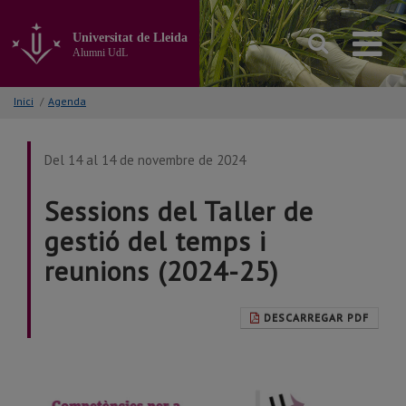
Anar
al
Universitat de Lleida
contingut
Alumni UdL
principal
de
la
Inici
/
Agenda
pàgina
Del 14 al 14 de novembre de 2024
Sessions del Taller de
gestió del temps i
reunions (2024-25)
DESCARREGAR PDF