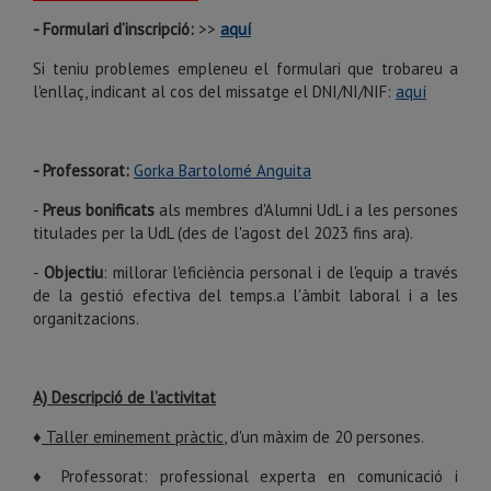
- Formulari d’inscripció:
>>
aquí
Si teniu problemes empleneu el formulari que trobareu a
l'enllaç, indicant al cos del missatge el DNI/NI/NIF:
aquí
- Professorat:
Gorka Bartolomé Anguita
-
Preus bonificats
als membres d'Alumni UdL i a les persones
titulades per la UdL (des de l'agost del 2023 fins ara).
-
Objectiu
: millorar l'eficiència personal i de l'equip a través
de la gestió efectiva del temps.a l'àmbit laboral i a les
organitzacions.
A) Descripció de l’activitat
♦
Taller eminement pràctic
, d'un màxim de 20 persones.
♦ Professorat: professional experta en comunicació i