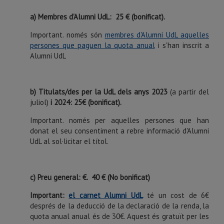
a) Membres d'Alumni UdL: 25 € (bonificat).
Important. només són
membres d'Alumni UdL aquelles
persones que paguen la quota anual
i s'han inscrit a
Alumni UdL
b) Titulats/des per la UdL dels anys 2023
(a partir del
juliol)
i 2024: 25€ (bonificat).
Important. només per aquelles persones que han
donat el seu consentiment a rebre informació d'Alumni
UdL al sol·licitar el títol.
c) Preu general: €. 40 € (No bonificat)
Important:
el carnet Alumni UdL
té un cost de 6€
després de la deducció de la declaració de la renda, la
quota anual anual és de 30€. Aquest és gratuït per les