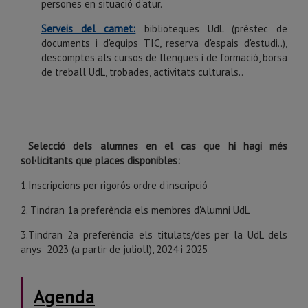
persones en situació d'atur.
Serveis del carnet:
biblioteques UdL (prèstec de
documents i d'equips TIC, reserva d'espais d'estudi..),
descomptes als cursos de llengües i de formació, borsa
de treball UdL, trobades, activitats culturals..
Selecció dels alumnes en el cas que hi hagi més
sol·licitants que places disponibles:
1.Inscripcions per rigorós ordre d'inscripció
2. Tindran 1a preferència els membres d'Alumni UdL
3.Tindran 2a preferència els titulats/des per la UdL dels
anys 2023 (a partir de julioll), 2024 i 2025
Agenda