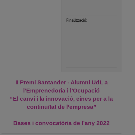
|
00:00
Finalització:
13
de
de
novemb
de
2022
|
23:59
II Premi Santander - Alumni UdL a
l’Emprenedoria i l’Ocupació
“El canvi i la innovació, eines per a la
continuïtat de l’empresa”
Bases i convocatòria de l’any 2022