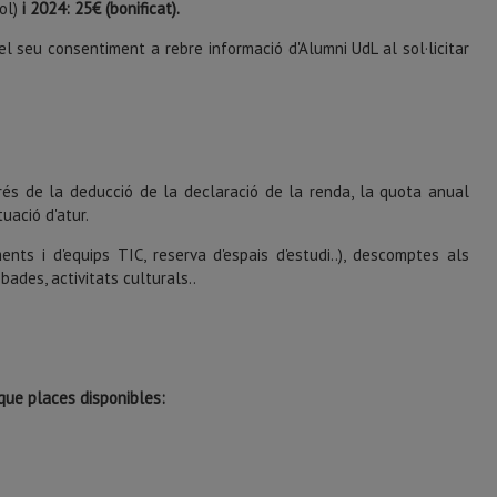
ol)
i 2024: 25€ (bonificat).
 seu consentiment a rebre informació d'Alumni UdL al sol·licitar
és de la deducció de la declaració de la renda, la quota anual
uació d'atur.
ts i d'equips TIC, reserva d'espais d'estudi..), descomptes als
bades, activitats culturals..
que places disponibles: