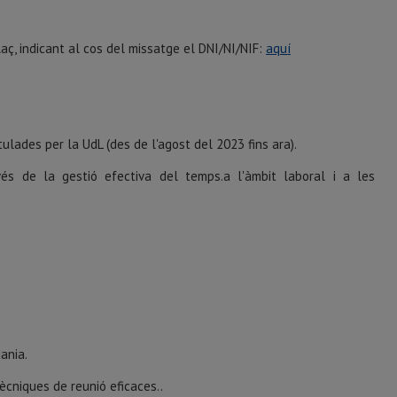
aç, indicant al cos del missatge el DNI/NI/NIF:
aquí
ulades per la UdL (des de l'agost del 2023 fins ara).
ravés de la gestió efectiva del temps.a l'àmbit laboral i a les
dania.
tècniques de reunió eficaces..