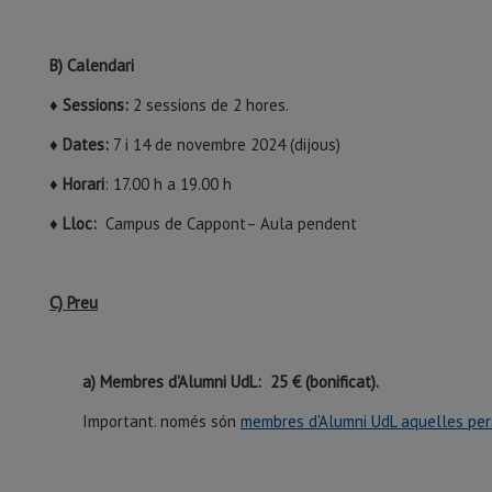
B) Calendari
♦
Sessions:
2 sessions de 2 hores.
♦
Dates:
7 i 14 de novembre 2024 (dijous)
♦
Horari
: 17.00 h a 19.00 h
♦
Lloc:
Campus de Cappont– Aula pendent
C) Preu
a) Membres d'Alumni UdL: 25 € (bonificat).
Important. només són
membres d'Alumni UdL aquelles pe