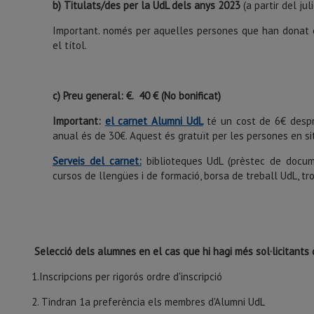
b) Titulats/des per la UdL dels anys 2023
(a partir del juli
Important. només per aquelles persones que han donat el
el títol.
c) Preu general: €. 40 € (No bonificat)
Important:
el carnet Alumni UdL
té un cost de 6€ despr
anual és de 30€. Aquest és gratuït per les persones en sit
Serveis del carnet:
biblioteques UdL (prèstec de documen
cursos de llengües i de formació, borsa de treball UdL, tro
Selecció dels alumnes en el cas que hi hagi més sol·licitants 
1.Inscripcions per rigorós ordre d'inscripció
2. Tindran 1a preferència els membres d'Alumni UdL