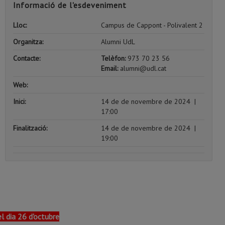
Informació de l'esdeveniment
Lloc:
Campus de Cappont - Polivalent 2
Organitza:
Alumni UdL
Contacte:
Telèfon:
973 70 23 56
Email:
alumni@udl.cat
Web:
Inici:
14 de de novembre de 2024
|
17:00
Finalització:
14 de de novembre de 2024
|
19:00
el dia 26 d'octubre