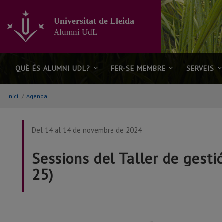
Anar
al
Universitat de Lleida
contingut
Alumni UdL
principal
de
la
pàgina
QUÈ ÉS ALUMNI UDL?
FER-SE MEMBRE
SERVEIS
Inici
/
Agenda
Del 14 al 14 de novembre de 2024
Sessions del Taller de gesti
25)