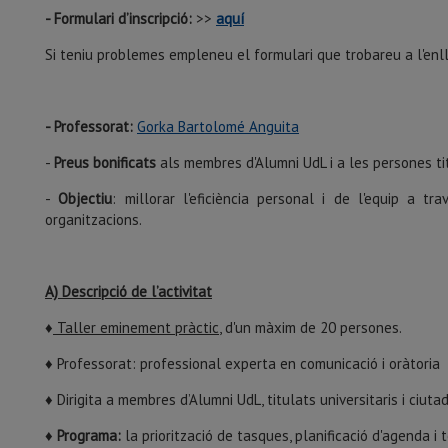
- Formulari d’inscripció:
>>
aquí
Si teniu problemes empleneu el formulari que trobareu a l'enll
- Professorat:
Gorka Bartolomé Anguita
-
Preus bonificats
als membres d'Alumni UdL i a les persones tit
-
Objectiu
: millorar l'eficiència personal i de l'equip a t
organitzacions.
A) Descripció de l’activitat
♦
Taller eminement pràctic
, d'un màxim de 20 persones.
♦ Professorat: professional experta en comunicació i oràtoria
♦ Dirigita a membres d’Alumni UdL, titulats universitaris i ciuta
♦ Programa:
la priorització de tasques, planificació d'agenda i 