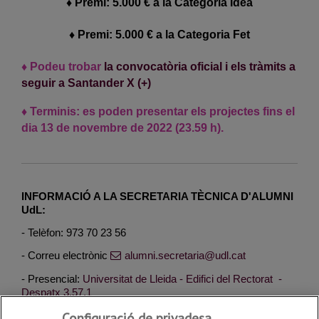
♦ Premi: 5.000 € a la Categoria Idea
♦ Premi: 5.000 € a la Categoria Fet
♦ Podeu trobar
la convocatòria oficial i els tràmits a
seguir a Santander X (+)
♦ Terminis: es poden presentar els projectes fins el
dia 13 de novembre de 2022 (23.59 h).
INFORMACIÓ A LA SECRETARIA TÈCNICA D'ALUMNI
UdL:
- Telèfon: 973 70 23 56
- Correu electrònic
alumni.secretaria@udl.cat
- Presencial:
Universitat de Lleida - Edifici del Rectorat -
Despatx 3.57.1
Configuració de privadesa