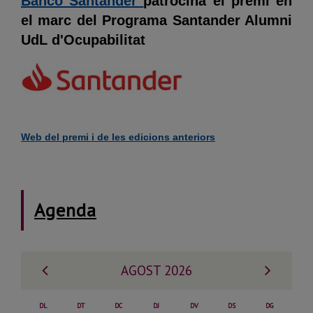
Banco Santander
patrocina el premi en
el marc del Programa Santander Alumni
UdL d'Ocupabilitat
Web del premi i de les edicions anteriors
Agenda
Mes
Mes
AGOST 2026
anterior
següe
DL
DT
DC
DJ
DV
DS
DG