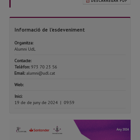
DESCARREGAR PDF
Informació de l'esdeveniment
Organitza:
Alumni UdL
Contacte:
Telèfon:
973 70 23 56
Email:
alumni@udl.cat
Web:
Inici:
19 de de juny de 2024
|
09:59