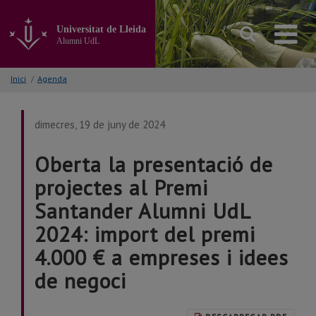
Anar
al
Universitat de Lleida
contingut
Alumni UdL
principal
de
la
Inici
/
Agenda
pàgina
dimecres, 19 de juny de 2024
Oberta la presentació de
projectes al Premi
Santander Alumni UdL
2024: import del premi
4.000 € a empreses i idees
de negoci