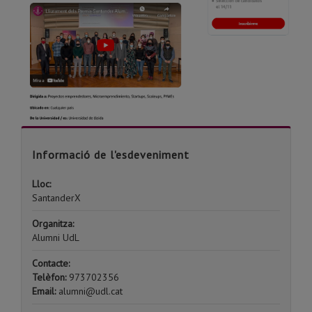
Informació de l'esdeveniment
Lloc:
SantanderX
Organitza:
Alumni UdL
Contacte:
Telèfon:
973702356
Email:
alumni@udl.cat