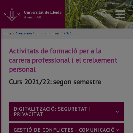
Anar
al
Universitat de Lleida
contingut
Alumni UdL
principal
de
la
Inici
/
Creixement professional
/
Formació 2021/22
pàgina
Activitats de formació per a la
carrera professional i el creixement
personal
Curs 2021/22: segon semestre
DIGITALITZACIÓ: SEGURETAT I
???
PRIVACITAT
BOOTSTRAP.TABS.ACCORDION.ICON?
???
GESTIÓ DE CONFLICTES - COMUNICACIÓ