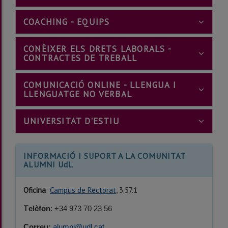
BOOTST
???
COACHING - EQUIPS
BOOTSTRAP.TABS.ACCORDIO
CONÈIXER ELS DRETS LABORALS -
???
CONTRACTES DE TREBALL
BOOTSTRAP.TABS.AC
COMUNICACIÓ ONLINE - LLENGUA I
???
LLENGUATGE NO VERBAL
BOOTSTRAP.TABS.ACC
???
UNIVERSITAT D'ESTIU
BOOTSTRAP.TABS.ACCORD
INFORMACIÓ I SUPORT A LA COMUNITAT
ALUMNI UdL
Oficina
:
Campus de Rectorat
, 3.57.1
T
elèfon
: +34 973 70 23 56
Correu:
alumni@udl.cat.