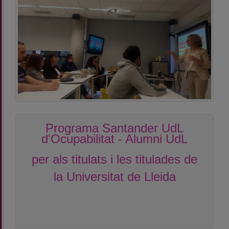
Programa Santander UdL
d'Ocupabilitat - Alumni UdL
per als titulats i les titulades de
la Universitat de Lleida