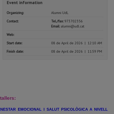
Event information
Organizing:
Alumni UdL
Contact:
Tel./fax:
973702356
Email:
alumni@udl.cat
Web:
Start date:
08 de April de 2026
|
12:10 AM
Finish date:
08 de April de 2026
|
11:59 PM
tallers:
ENESTAR EMOCIONAL I SALUT PSICOLÒGICA A NIVELL