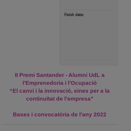
AM
Finish date:
13
de
Novemb
de
2022
|
11:59
PM
II Premi Santander - Alumni UdL a
l’Emprenedoria i l’Ocupació
“El canvi i la innovació, eines per a la
continuïtat de l’empresa”
Bases i convocatòria de l’any 2022