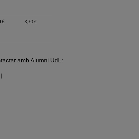
 €
8,30 €
ntactar amb Alumni UdL:
|