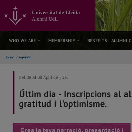
Go
to
Universitat de Lleida
the
Alumni UdL
main
content
of
the
WHO WE ARE
MEMBERSHIP
BENEFITS - ALUMNI 
page
Home
/
Agenda
Del 08 al 08 April de 2026
Últim dia - Inscripcions al a
gratitud i l'optimisme.