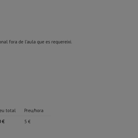
onal fora de l'aula que es requereixi.
eu total
Preu/hora
 €
5 €