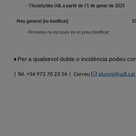
- Titulats/des UdL a partir de l'1 de gener de 2025
Preu general (no bonificat)
50
- Persones no incloses en el preu bonificat
♦
Per a qualsevol dubte o incidència podeu co
| Tel. +34 973 70 23 56 | Correu
alumni@udl.cat