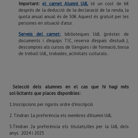
Important:
el carnet Alumni UdL
té un cost de 6€
després de la deducció de la declaració de la renda, la
quota anual anual és de 30€. Aquest és gratuït per les
persones en situació d'atur.
Serveis del carnet:
biblioteques UdL (prèstec de
documents i d'equips TIC, reserva d'espais d'estudi..),
descomptes als cursos de llengües i de formació, borsa
de treball UdL, trobades, activitats culturals..
Selecció dels alumnes en el cas que hi hagi més
sol·licitants que places disponibles:
1.Inscripcions per rigorós ordre d'inscripció
2. Tindran 1a preferència els membres d'Alumni UdL
3.Tindran 2a preferència els titulats/des per la UdL dels
anys 2024 i 2025