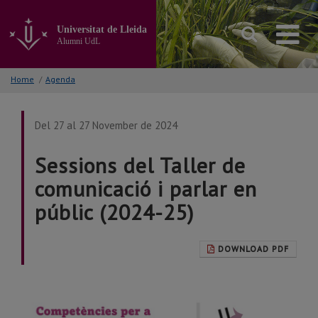
Go
to
Universitat de Lleida
the
Alumni UdL
main
content
of
Home
/
Agenda
the
page
Del 27 al 27 November de 2024
Sessions del Taller de
comunicació i parlar en
públic (2024-25)
DOWNLOAD PDF