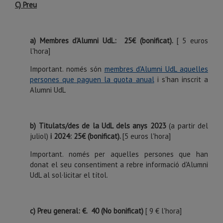
C) Preu
a) Membres d'Alumni UdL: 25€ (bonificat).
[ 5 euros
l'hora]
Important. només són
membres d'Alumni UdL aquelles
persones que paguen la quota anual
i s'han inscrit a
Alumni UdL
b) Titulats/des de la UdL dels anys 2023
(a partir del
juliol)
i 2024: 25€ (bonificat).
[5 euros l'hora]
Important. només per aquelles persones que han
donat el seu consentiment a rebre informació d'Alumni
UdL al sol·licitar el títol.
c) Preu general: €. 40 (No bonificat)
[ 9 € l'hora]