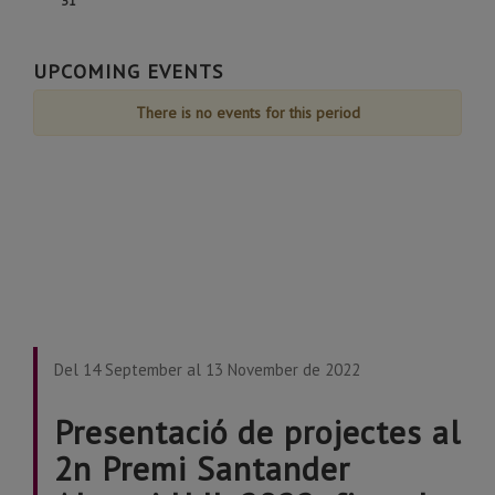
31
August
August
August
August
August
August
August
de
de
de
de
de
de
de
31
August
August
August
August
August
August
August
de
UPCOMING EVENTS
August
There is no events for this period
Del 14 September al 13 November de 2022
Presentació de projectes al
2n Premi Santander