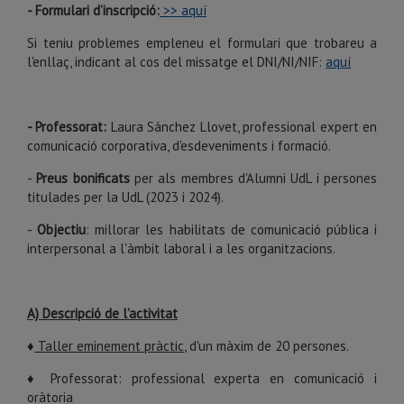
- Formulari d’inscripció:
>> aquí
Si teniu problemes empleneu el formulari que trobareu a
l'enllaç, indicant al cos del missatge el DNI/NI/NIF:
aquí
- Professorat:
Laura Sánchez Llovet, professional expert en
comunicació corporativa, d'esdeveniments i formació.
-
Preus bonificats
per als membres d'Alumni UdL i persones
titulades per la UdL (2023 i 2024).
-
Objectiu
: millorar les habilitats de comunicació pública i
interpersonal a l'àmbit laboral i a les organitzacions.
A) Descripció de l’activitat
♦
Taller eminement pràctic
, d'un màxim de 20 persones.
♦ Professorat: professional experta en comunicació i
oràtoria