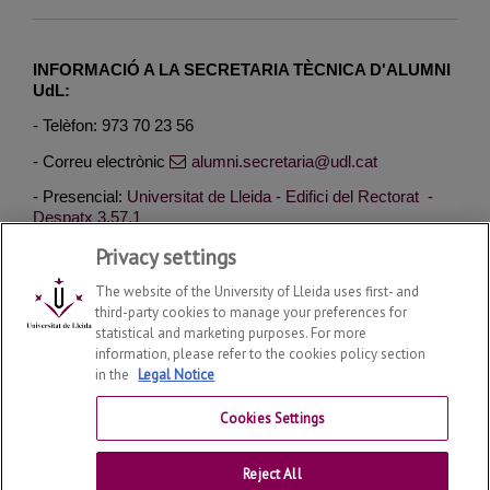
INFORMACIÓ A LA SECRETARIA TÈCNICA D'ALUMNI
UdL:
- Telèfon: 973 70 23 56
- Correu electrònic
alumni.secretaria@udl.cat
- Presencial:
Universitat de Lleida - Edifici del Rectorat -
Despatx 3.57.1
Privacy settings
The website of the University of Lleida uses first- and
third-party cookies to manage your preferences for
statistical and marketing purposes. For more
information, please refer to the cookies policy section
Alumni UdL
2026
© | Telf: +34 973 70 23 56
in the
Legal Notice
Connect With Us
Cookies Settings
Legal Notice
Reject All