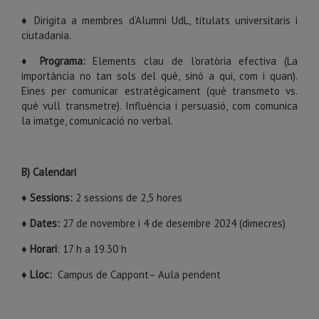
♦ Dirigita a membres d’Alumni UdL, titulats universitaris i
ciutadania.
♦ Programa:
Elements clau de l’oratòria efectiva (La
importància no tan sols del què, sinó a qui, com i quan).
Eines per comunicar estratègicament (què transmeto vs.
què vull transmetre). Influència i persuasió, com comunica
la imatge, comunicació no verbal.
B) Calendari
♦
Sessions:
2 sessions de 2,5 hores
♦
Dates:
27 de novembre i 4 de desembre 2024 (dimecres)
♦
Horari
: 17 h a 19.30 h
♦
Lloc:
Campus de Cappont– Aula pendent