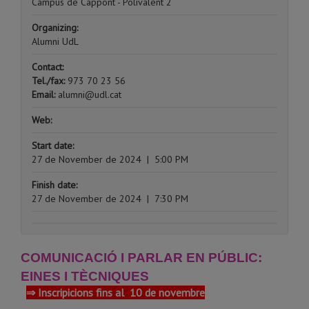
Campus de Cappont - Polivalent 2
Organizing:
Alumni UdL
Contact:
Tel./fax:
973 70 23 56
Email:
alumni@udl.cat
Web:
Start date:
27 de November de 2024
|
5:00 PM
Finish date:
27 de November de 2024
|
7:30 PM
COMUNICACIÓ I PARLAR EN PÚBLIC:
EINES I TÈCNIQUES
⇒ Inscripicions fins al 10 de novembre