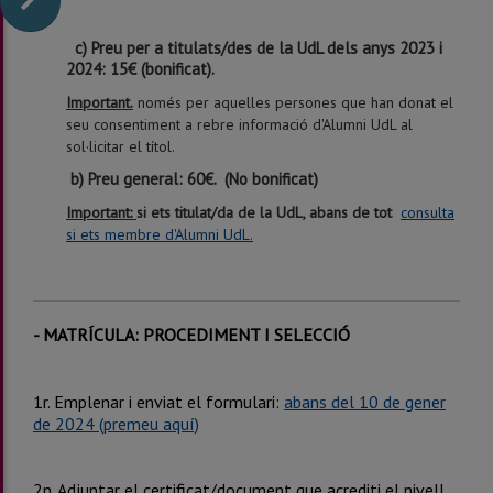
c) Preu per a titulats/des de la UdL dels anys 2023 i
2024: 15€ (bonificat).
Important.
només per aquelles persones que han donat el
seu consentiment a rebre informació d'Alumni UdL al
sol·licitar el títol.
b) Preu general: 60€. (No bonificat)
Important:
si ets titulat/da de la UdL, abans de tot
consulta
si ets membre d'Alumni UdL.
-
MATRÍCULA: PROCEDIMENT I SELECCIÓ
1r. Emplenar i enviat el formulari:
abans del 10 de gener
de 2024 (premeu aquí)
2n. Adjuntar el certificat/document que acrediti el nivell