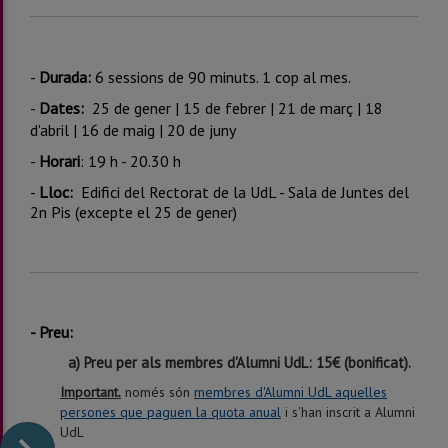
-
Durada:
6 sessions de 90 minuts. 1 cop al mes.
-
Dates:
25 de gener | 15 de febrer | 21 de març | 18
d'abril | 16 de maig | 20 de juny
-
Horari
: 19 h - 20.30 h
-
Lloc:
Edifici del Rectorat de la UdL - Sala de Juntes del
2n Pis (excepte el 25 de gener)
-
Preu:
a) Preu per als membres d'Alumni UdL: 15€ (bonificat).
Important.
només són
membres d'Alumni UdL aquelles
persones que paguen la quota anual
i s'han inscrit a Alumni
UdL