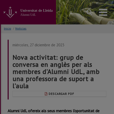
Ir
al
Universitat de Lleida
contenido
Alumni UdL
principal
de
la
Inicio
/
Noticias
página
miércoles, 27 diciembre de 2023
Nova activitat: grup de
conversa en anglès per als
membres d'Alumni UdL, amb
una professora de suport a
l'aula
DESCARGAR PDF
Alumni UdL ofereix als seus membres l'oportunitat de