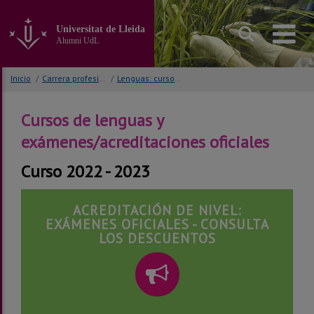
Ir
al
Universitat de Lleida
contenido
Alumni UdL
principal
de
la
Inicio
/
Carrera profesional
/
Lenguas: cursos y certificados
página
Cursos de lenguas y
exámenes/acreditaciones oficiales
Curso 2022 - 2023
ACREDITACIÓN DE NIVEL:
EXÁMENES OFICIALES - CONSULTA
LOS DESCUENTOS