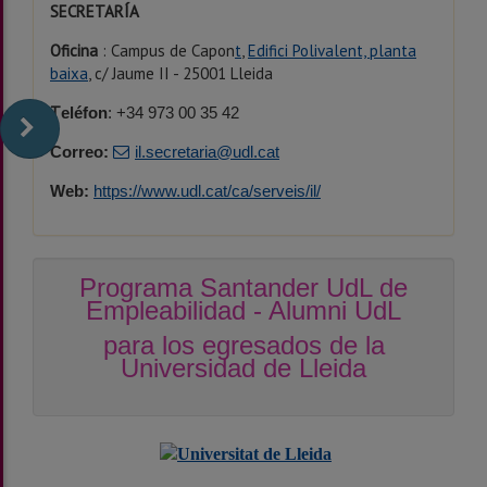
SECRETARÍA
Oficina
: Campus de Capon
t
,
Edifici Polivalent, planta
baixa
, c/ Jaume II - 25001 Lleida
T
eléfon
: +34 973 00 35 42
Correo:
il.secretaria@udl.cat
Web:
https://www.udl.cat/ca/serveis/il/
Programa Santander UdL de
Empleabilidad - Alumni UdL
para los egresados de la
Universidad de Lleida