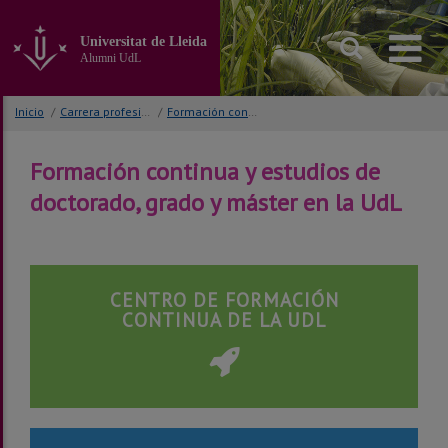
Ir
al
Universitat de Lleida
contenido
Alumni UdL
principal
de
la
Inicio
/
Carrera profesional
/
Formación contínua y estudiar en la UdL
página
Formación continua y estudios de
doctorado, grado y máster en la UdL
CENTRO DE FORMACIÓN
CONTINUA DE LA UDL