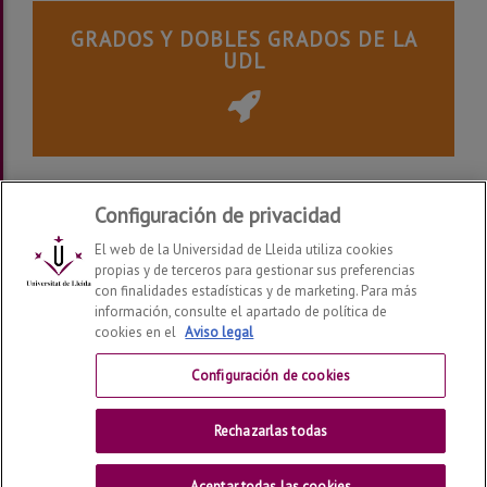
GRADOS Y DOBLES GRADOS DE LA
UDL
Aviso Legal
|
Privacidad
Configuración de privacidad
El web de la Universidad de Lleida utiliza cookies
propias y de terceros para gestionar sus preferencias
con finalidades estadísticas y de marketing. Para más
información, consulte el apartado de política de
Alumni UdL
2026
© | Telf: +34 973 70 23 56
cookies en el
Aviso legal
Contactar
Configuración de cookies
Aviso legal
Rechazarlas todas
Universidad de Lleida
Aceptar todas las cookies