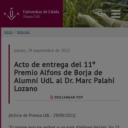
Ir
al
Universitat de Lleida
contenido
Alumni UdL
principal
de
la
Inicio
/
Noticias
página
jueves, 29 septiembre de 2022
Acto de entrega del 11º
Premio Alfons de Borja de
Alumni UdL al Dr. Marc Palahí
Lozano
DESCARGAR PDF
(Article de Premsa UdL - 29/09/2022)
"El nostre mon ha arribat a un punt d'inflexió històric. En 15