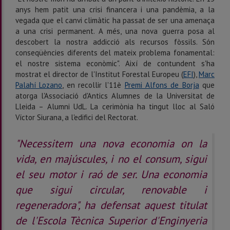
anys hem patit una crisi financera i una pandèmia, a la
vegada que el canvi climàtic ha passat de ser una amenaça
a una crisi permanent. A més, una nova guerra posa al
descobert la nostra addicció als recursos fòssils. Són
conseqüències diferents del mateix problema fonamental:
el nostre sistema econòmic". Així de contundent s'ha
mostrat el director de l'Institut Forestal Europeu (
EFI
),
Marc
Palahí Lozano
, en recollir l'11è
Premi Alfons de Borja
que
atorga l'Associació d'Antics Alumnes de la Universitat de
Lleida – Alumni UdL. La cerimònia ha tingut lloc al Saló
Víctor Siurana, a l'edifici del Rectorat.
"Necessitem una nova economia on la
vida, en majúscules, i no el consum, sigui
el seu motor i raó de ser. Una economia
que sigui circular, renovable i
regeneradora", ha defensat aquest titulat
de l'Escola Tècnica Superior d'Enginyeria