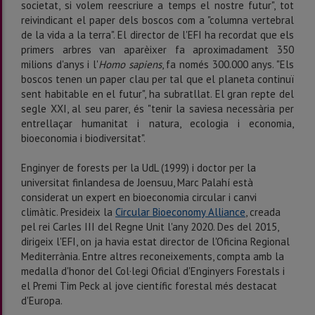
societat, si volem reescriure a temps el nostre futur", tot
reivindicant el paper dels boscos com a "columna vertebral
de la vida a la terra". El director de l'EFI ha recordat que els
primers arbres van aparèixer fa aproximadament 350
milions d'anys i l'
Homo sapiens
, fa només 300.000 anys. "Els
boscos tenen un paper clau per tal que el planeta continuï
sent habitable en el futur", ha subratllat. El gran repte del
segle XXI, al seu parer, és "tenir la saviesa necessària per
entrellaçar humanitat i natura, ecologia i economia,
bioeconomia i biodiversitat".
Enginyer de forests per la UdL (1999) i doctor per la
universitat finlandesa de Joensuu, Marc Palahí està
considerat un expert en bioeconomia circular i canvi
climàtic. Presideix la
Circular Bioeconomy Alliance
, creada
pel rei Carles III del Regne Unit l'any 2020. Des del 2015,
dirigeix l'EFI, on ja havia estat director de l'Oficina Regional
Mediterrània. Entre altres reconeixements, compta amb la
medalla d'honor del Col·legi Oficial d'Enginyers Forestals i
el Premi Tim Peck al jove científic forestal més destacat
d'Europa.