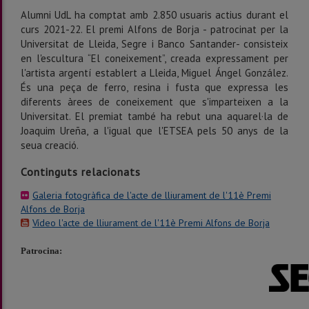
Alumni UdL ha comptat amb 2.850 usuaris actius durant el
curs 2021-22. El premi Alfons de Borja - patrocinat per la
Universitat de Lleida, Segre i Banco Santander- consisteix
en l'escultura “El coneixement”, creada expressament per
l'artista argentí establert a Lleida, Miguel Ángel González.
És una peça de ferro, resina i fusta que expressa les
diferents àrees de coneixement que s'imparteixen a la
Universitat. El premiat també ha rebut una aquarel·la de
Joaquim Ureña, a l'igual que l'ETSEA pels 50 anys de la
seua creació.
Continguts relacionats
Galeria fotogràfica de l'acte de lliurament de l'11è Premi
Alfons de Borja
Vídeo l'acte de lliurament de l'11è Premi Alfons de Borja
Patrocina: