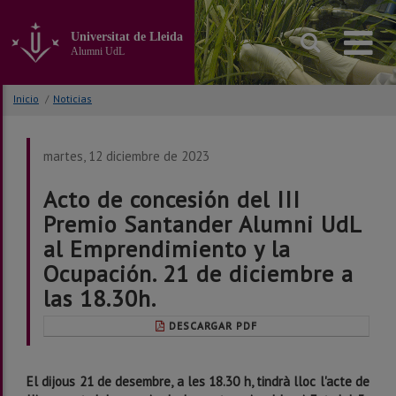
Ir
al
Universitat de Lleida
contenido
Alumni UdL
principal
de
la
Inicio
/
Noticias
página
martes, 12 diciembre de 2023
Acto de concesión del III
Premio Santander Alumni UdL
al Emprendimiento y la
Ocupación. 21 de diciembre a
las 18.30h.
DESCARGAR PDF
El dijous 21 de desembre, a les 18.30 h, tindrà lloc l'acte de