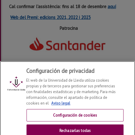
Cal confirmar l'assistència: fins al 18 de desembre
aquí
Web del Premi: edicions 2021, 2022 i 2023
Patrocina
Configuración de privacidad
El web de la Universidad de Lleida utiliza cookies
propias y de terceros para gestionar sus preferencias
con finalidades estadísticas y de marketing. Para más
información, consulte el apartado de política de
Alumni UdL
2026
© | Telf: +34 973 70 23 56
cookies en el
Aviso legal
Contactar
Configuración de cookies
Aviso legal
Rechazarlas todas