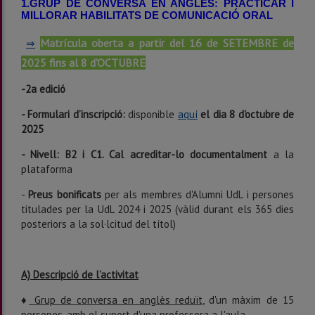
1.GRUP DE CONVERSA EN ANGLÈS: PRÀCTICAR I
MILLORAR HABILITATS DE COMUNICACIÓ ORAL
Matrícula oberta a partir del 16 de SETEMBRE de
⇒
2025 fins al 8 d'OCTUBRE
-2a edició
- Formulari d’inscripció:
disponible
aquí
el dia 8 d'octubre de
2025
- Nivell: B2 i C1. Cal acreditar-lo documentalment
a la
plataforma
-
Preus bonificats
per als membres d'Alumni UdL i persones
titulades per la UdL 2024 i 2025 (vàlid durant els 365 dies
posteriors a la sol·lcitud del títol)
A) Descripció de l’activitat
♦
Grup de conversa en anglès reduït
, d'un màxim de 15
persones, amb el suport d'una professora a l'aula.