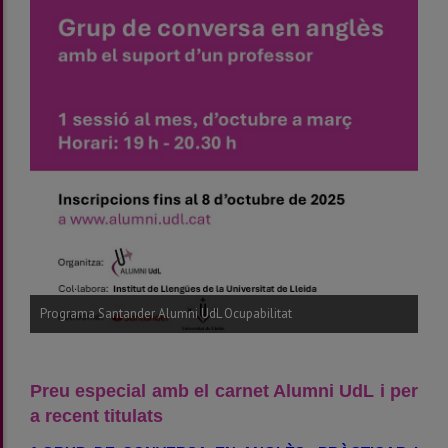
Programa Santander Alumni UdL Ocupabilitat
Preu especial amb el carnet Alumni UdL i per
a recent titulats