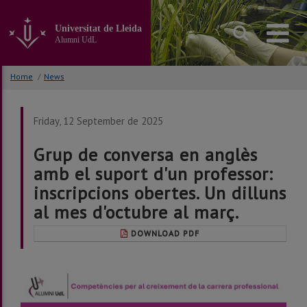
Go
to
Universitat de Lleida
the
Alumni UdL
main
content
of
Home
/
News
the
page
Friday, 12 September de 2025
Grup de conversa en anglès
amb el suport d'un professor:
inscripcions obertes. Un dilluns
al mes d'octubre al març.
DOWNLOAD PDF