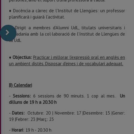
♦ Docència a càrrec de l'Institut de Llengües: un professor
planificarà i guiarà l'activitat.
♦ Dirigit a membres d’Alumni UdL, titulats universitaris i
ciutadania amb la col·laboració de l’Institut de Llengües de
la UdL
♦
Objectius:
Practicar i millorar l’expressió oral en anglès en
un ambient distès. Disposar d'eines i de vocabulari adequat.
B) Calendari
-
Sessions:
6 sessions de 90 minuts. 1 cop al mes.
Un
dilluns de 19 h a 20.30 h
-
Dates:
Octubre: 20 | Novembre: 17 |Desembre: 15 |Gener:
19 |Febrer: 23 |Març: 23
-
Horari
: 19 h - 20.30 h