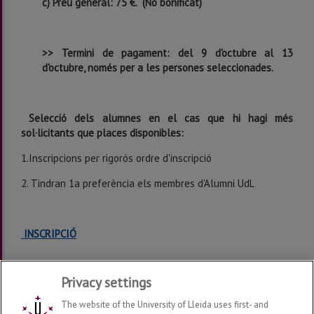
c) Preu general: 75 €. (No bonificat)
>> Termini de pagament: del 9 d'octubre al 13
d'octubre, només per a les persones seleccionades.
Selecció dels alumnes en el cas que hi hagi més
sol·licitants que places disponibles:
1.Inscripcions per rigorós ordre d'inscripció
2. Tindran 1a preferència els membres d'Alumni UdL
INSCRIPCIÓ
Privacy settings
The website of the University of Lleida uses first- and