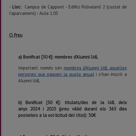
-
Lloc:
Campus de Cappont - Edifici Polivalent 2 (costat de
l'aparcament) - Aula 1.05
C) Preu
a) Bonificat [30 €]: membres d'Alumni UdL
Important. només són
membres d'Alumni UdL aquelles
persones que paguen la quota anual
i s'han inscrit a
Alumni UdL
b) Bonificat [30 €]: titulats/des de la UdL dels
anys
2024 i 2025 (preu vàlid durant els 365 dies
posteriors a la sol·licitud del títol): 30€